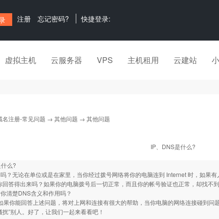
注册
忘记密码?
快捷登录:
虚拟主机
云服务器
VPS
主机租用
云建站
域名注册-常见问题
→
其他问题
→ 其他问题
IP、DNS是什么?
是什么?
？无论在单位或是在家里，当你经过拨号网络将你的电脑连到 Internet 时，如果有人问你：
你回答得出来吗？如果你的电脑拨号后一切正常，而且你的帐号验证也正常，却找不到
你清楚DNS含义和作用吗？
如果你能回答上述问题，将对上网和连接有很大的帮助，当你电脑的网络连接碰到问
骚扰”别人。好了，让我们一起来看看吧！