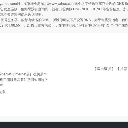
/www.yahoo.com时，浏览器会将http://www.yahoo.com这个名字传送到离它最近的
它发生连接，但如果没有查询到，就会出现类似 DNS NOT FOUND 等告警信息。所以
也就不知道该把信息送到哪里。
的拨号服务器一般都有缺省的DNS，所以你可以不用设置DNS，如果你需要指定一台DN
02.101.98.55）。DNS设置方法如下：在“控制面板”下打开“网络”里的“TCP/IP"的“
【 双击滚屏 】 【
推荐
hinaNet与Internet是什么关系？
机租用服务需要注意哪些问题？
章
文章。