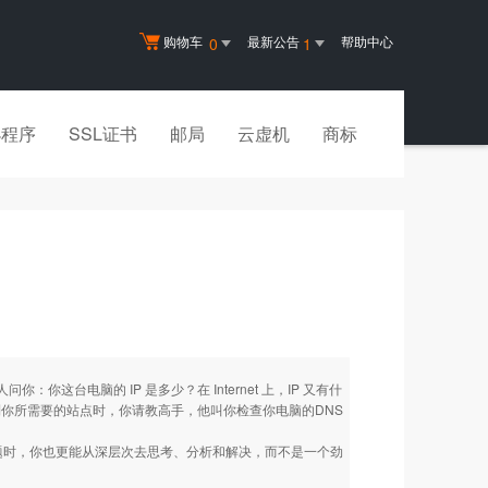
购物车
最新公告
帮助中心
0
1
小程序
SSL证书
邮局
云虚机
商标
你这台电脑的 IP 是多少？在 Internet 上，IP 又有什
你所需要的站点时，你请教高手，他叫你检查你电脑的DNS
题时，你也更能从深层次去思考、分析和解决，而不是一个劲