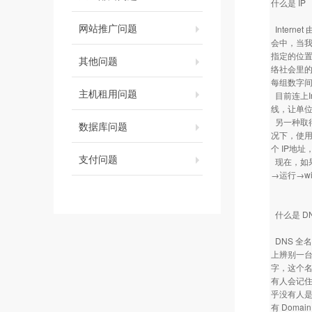
什么是 IP
网站推广问题
Inter
会中，当我
指定的位置
其他问题
络社会里的
每组数字间
主机租用问题
目前连上I
线，让单位
另一种取得
数据库问题
况下，使用
个 IP地
支付问题
现在，如果
→运行→w
什么是 D
DNS 全名
上辨别一台
字，这个名字
有人会记住这
乎没有人是
有 Doma