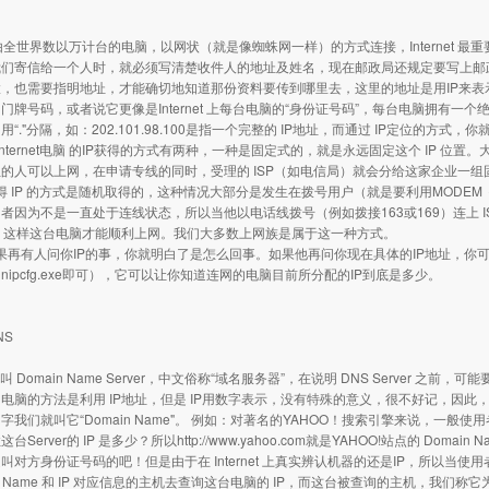
net 由全世界数以万计台的电脑，以网状（就是像蜘蛛网一样）的方式连接，Interne
们寄信给一个人时，就必须写清楚收件人的地址及姓名，现在邮政局还规定要写上邮政编码。
，也需要指明地址，才能确切地知道那份资料要传到哪里去，这里的地址是用IP来表示，这就是
门牌号码，或者说它更像是Internet 上每台电脑的“身份证号码”，每台电脑拥有一个
用“."分隔，如：202.101.98.100是指一个完整的 IP地址，而通过 IP定位的
nternet电脑 的IP获得的方式有两种，一种是固定式的，就是永远固定这个 IP 
的人可以上网，在申请专线的同时，受理的 ISP（如电信局）就会分给这家企业一组
 IP 的方式是随机取得的，这种情况大部分是发生在拨号用户（就是要利用MODEM 
者因为不是一直处于连线状态，所以当他以电话线拨号（例如拨接163或169）连上 ISP
址，这样这台电脑才能顺利上网。我们大多数上网族是属于这一种方式。
再有人问你IP的事，你就明白了是怎么回事。如果他再问你现在具体的IP地址，你可以利用WI
inipcfg.exe即可），它可以让你知道连网的电脑目前所分配的IP到底是多少。
NS
叫 Domain Name Server，中文俗称“域名服务器”，在说明 DNS Server 之前，
电脑的方法是利用 IP地址，但是 IP用数字表示，没有特殊的意义，很不好记，因
我们就叫它“Domain Name"。 例如：对著名的YAHOO！搜索引擎来说，一般使用者在浏
台Server的 IP 是多少？所以http://www.yahoo.com就是YAHOO!站点的 
叫对方身份证号码的吧！但是由于在 Internet 上真实辨认机器的还是IP，所以当使用
in Name 和 IP 对应信息的主机去查询这台电脑的 IP，而这台被查询的主机，我们称它为 D