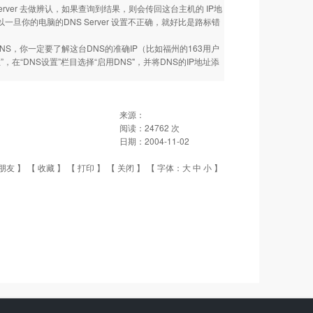
 DNS Server 去做辨认，如果查询到结果，则会传回这台主机的 IP地
一旦你的电脑的DNS Server 设置不正确，就好比是路标错
S，你一定要了解这台DNS的准确IP（比如福州的163用户
属性”，在“DNS设置”栏目选择“启用DNS"，并将DNS的IP地址添
来源：
阅读：
24762
次
日期：
2004-11-02
朋友
】 【
收藏
】 【
打印
】 【
关闭
】 【 字体：
大
中
小
】