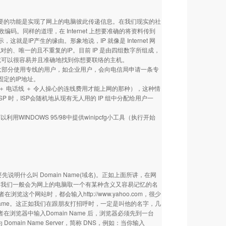
t 最重要的功能是实现了网上的电脑彼此传递信息。在我们现实的社
同样的道理，在 Internet 上想要准确的将资料传到
IP产生的缘由。形象地说，IP 就像是 Internet 网
绝对的、唯一的且不重复的IP。目前 IP 是由四组数字所组成，
方式，你就可以很容易并且准确地找到你想要联络的主机。
位置。大部分使用专线的用户，如企业用户，会向电信局申请一条专
固定的IP地址。
＋ 电话线 ＋ 令人操心的连线费用才能上网的那种），这种情
 时，ISP会随机地从现有无人用的 IP 组中分配给用户一
NDOWS 95/98中提供winipcfg小工具（执行开始
可能要先说明什么叫 Domain Name(域名)。正如上面所讲，在网
此，我们一般会为网上的电脑取一个有某种含义又容易记忆的名
览这个网站时，都会输入http://www.yahoo.com，很少
Domain Name。这正如我们在跟朋友打招呼时，一定是叫他的名字，几
者在浏览器中输入Domain Name 后，浏览器必须先到一台
omain Name Server，简称 DNS，例如：当你输入