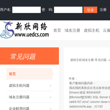
用户名:
密 码:
注册
首页
域名注册
虚拟主机
云
常见问题
虚拟主机域名注册-常见问题
首页
作者：
客户案例问题内容：
虚拟主机问题
我在我的系统后台无法发布信息，。发布
Drivers 错误 '80004005'
域名注册问题
[Microsoft][ODBC SQL Server D
cw64167.xinxi'; column does no
/addxinxichk.asp，行133
企业邮局问题