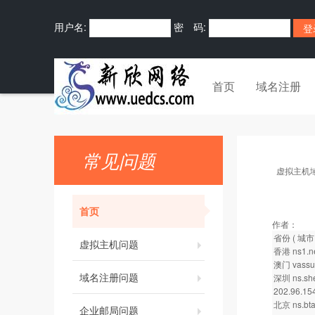
用户名:
密 码:
首页
域名注册
常见问题
虚拟主机
首页
作者：
省份 ( 城市
虚拟主机问题
香港 ns1.ne
澳门 vassun
域名注册问题
深圳 ns.she
202.96.154
北京 ns.bta.
企业邮局问题