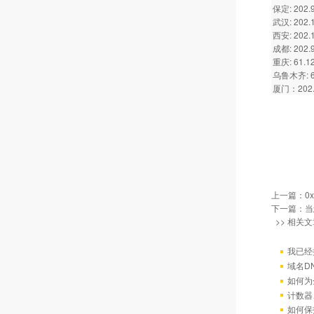
保定: 202.9
武汉: 202.1
西安: 202.1
成都: 202.9
重庆: 61.12
乌鲁木齐: 61
厦门：202.1
上一篇：
0
下一篇：
当
>> 相关文
我已经
域名D
如何为
计数器
如何保