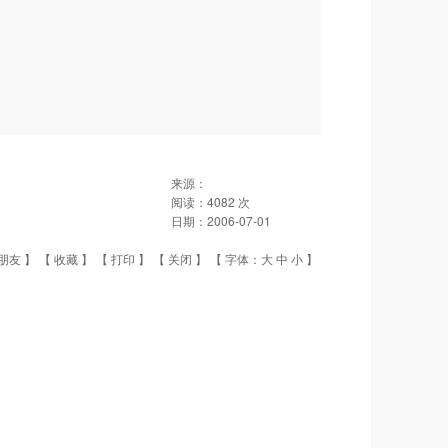
来源：
阅读：
4082
次
日期：
2006-07-01
朋友
】 【
收藏
】 【
打印
】 【
关闭
】 【 字体：
大
中
小
】