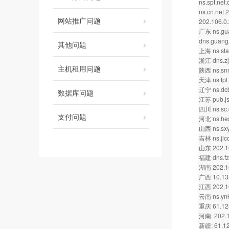
ns.spt.net
ns.cn.net 
网站推广问题
202.106.0
广东 ns.gua
dns.guang
其他问题
上海 ns.sta.
浙江 dns.zj.
主机租用问题
陕西 ns.snn
天津 ns.tpt.
辽宁 ns.dcb
数据库问题
江苏 pub.jsi
四川 ns.sc.c
支付问题
河北 ns.hesj
山西 ns.sxyz
吉林 ns.jlcc
山东 202.10
福建 dns.fz.
湖南 202.1
广西 10.13
江西 202.10
云南 ns.ynk
重庆 61.12
河南: 202.1
新疆: 61.12