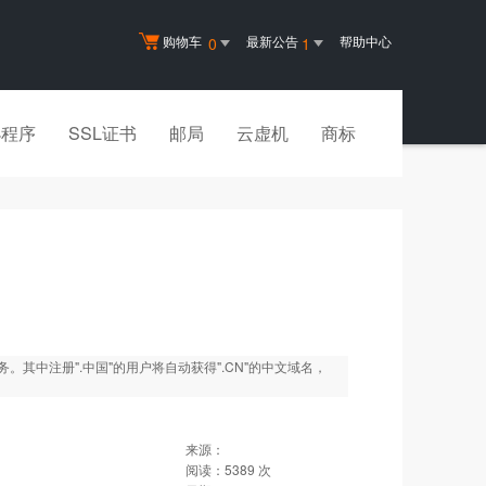
购物车
最新公告
帮助中心
0
1
小程序
SSL证书
邮局
云虚机
商标
务。其中注册".中国"的用户将自动获得".CN"的中文域名，
来源：
阅读：
5389
次