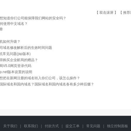
【 双击滚屏 】 【
推荐
想知道你们公司能保障我们网站的安全吗？
何使用中文域名？
章
机如何升级？
司域名修改解析后的生效时间问题
主机常见问题(jsp版本)
得购买企业邮局的赠品？
局V5.0网页登录代码
p.net版本设置的说明
想把在新网注册的域名转入你们公司，该怎么操作？
国际域名和国内域名？国际域名和国内域名各有多少种后缀？
关于我们
|
联系我们
|
付款方式
|
提交工单
|
常见问题
|
独立控制面板