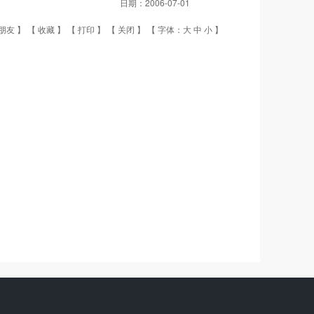
日期：
2006-07-01
朋友
】 【
收藏
】 【
打印
】 【
关闭
】 【 字体：
大
中
小
】