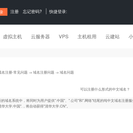
注册
忘记密码?
快捷登录:
虚拟主机
云服务器
VPS
主机租用
云建站
域名注册-常见问题
→
域名注册问题
→ 域名问题
可以注册什么形式的中文域名？
C新的域名系统中，将同时为用户提供".中国"、".公司"和".网络"结尾的纯中文域名注册服
华大学.中国".，将自动获得"清华大学.CN"。