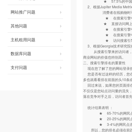
★ 57.5%的中国互
2、根据Jupiter Media
网站推广问题
消费者在线购物时寻找
★ 在搜索引擎中输入
★ 直接访问网上商店
其他问题
★ 在搜索引擎中输入
★ 在搜索引擎中输入
主机租用问题
★ 访问搜索引擎
3、根据Georgia技术研
从搜索引擎来的访问者，新用
数据库问题
商业网站的价值也特别高。
二、搜索引擎排名的重要性
支付问题
现在您了解了您的网站登录
您是否有过这样的经历，您在某
多也就看看排在前面的头10条或
回过来说，如果您的页面排在检
不仅仅是您站点访问量的流失
落在竞争对手之后，访问者首
统计结果表明 ：
★ 65-70%的网民点击
★ 20-25%的网民点击
★ 3-4%的网民点击量
所以，您的排名必须在前2