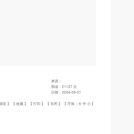
来源：
阅读：
21137
次
日期：
2004-09-01
朋友
】 【
收藏
】 【
打印
】 【
关闭
】 【 字体：
大
中
小
】