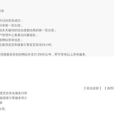
登录
工作日内登录成功；
在目录第一页出现；
个相关关键词的综合搜索结果的第一页出现；
用户管理中心查看访问量报告；
修改网站登录信息；
在新浪首页和搜索引擎首页宣传24小时。
浪搜索登录您的网站并支付 2500元/年，即可享有以上所有服务。
【 双击滚屏 】 【
推荐
度竞价排名服务问答
狐搜索引擎服务简介
章
文章。