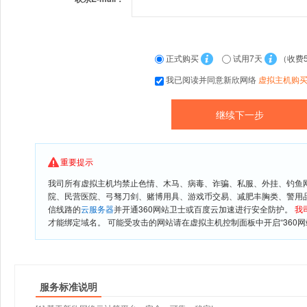
正式购买
试用7天
（收费
我已阅读并同意新欣网络
虚拟主机购
重要提示
我司所有虚拟主机均禁止色情、木马、病毒、诈骗、私服、外挂、钓鱼
院、民营医院、弓驽刀剑、赌博用具、游戏币交易、减肥丰胸类、警用
信线路的
云服务器
并开通360网站卫士或百度云加速进行安全防护。
我
才能绑定域名。 可能受攻击的网站请在虚拟主机控制面板中开启“360网
服务标准说明