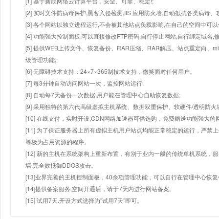
[1] 基于新欣网络云计算平台，安全、可靠、稳定!;
[2] 实时文件防病毒保护,黑客入侵检测,IIS 应用防火墙,自动抵抗各类病毒、
[3] 各个网站以独立进程运行,不会被其他站点负载影响,在自己的空间中可以使用
[4] 功能强大控制面板,可以直接修改FTP密码,自行停止网站,自行绑定域名,
[5] 提供WEB上传文件、恢复备份、RAR压缩、RAR解压、站点重定向
级管理功能;
[6] 无障碍技术支持：24×7×365制技术支持，微笑面对任何用户。
[7] 每3分钟自动访问网站一次，监控网站运行.
[8] 自动每7天备份一次数据,用户能在管理中心自助恢复数据;
[9] 采用独特的第六代高级虚拟主机系统、数据双重保护、软硬件/透明防火
[10] 在线支付，实时开设,CDN网络加速器可供选购，免费赠送功能强大
[11] 为了保证服务器上所有虚拟主机用户站点均能正常稳定的运行，严禁上
等极为占用资源的程序。
[12] 新的主机在系统架构上重新布置，有别于业内一般的传统单机系统，
墙,完全效抵御DDOS攻击。
[13]业界完善的主机控制面板，40余项管理功能，可以自行在管理中心恢
[14]提供备案服务,空间开通后，请于7天内进行网站备案。
[15] 试用7天.开设方式选择为"试用7天"即可。