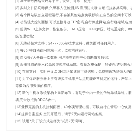
[1] 基于新欣网络云计算平台，安全、可靠、稳定!;
[2] 实时文件防病毒保护,黑客入侵检测,IIS 应用防火墙,自动抵抗各类病毒、
[3] 各个网站以独立进程运行,不会被其他站点负载影响,在自己的空间中可以使用
[4] 功能强大控制面板,可以直接修改FTP密码,自行停止网站,自行绑定域名,
[5] 提供WEB上传文件、恢复备份、RAR压缩、RAR解压、站点重定向
级管理功能;
[6] 无障碍技术支持：24×7×365制技术支持，微笑面对任何用户。
[7] 每3分钟自动访问网站一次，监控网站运行.
[8] 自动每7天备份一次数据,用户能在管理中心自助恢复数据;
[9] 采用独特的第六代高级虚拟主机系统、数据双重保护、软硬件/透明防火
[10] 在线支付，实时开设,CDN网络加速器可供选购，免费赠送功能强大
[11] 为了保证服务器上所有虚拟主机用户站点均能正常稳定的运行，严禁上
等极为占用资源的程序。
[12] 新的主机在系统架构上重新布置，有别于业内一般的传统单机系统，
墙,完全效抵御DDOS攻击。
[13]业界完善的主机控制面板，40余项管理功能，可以自行在管理中心恢
[14]提供备案服务,空间开通后，请于7天内进行网站备案。
[15] 试用7天.开设方式选择为"试用7天"即可。