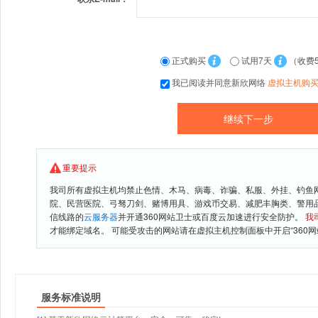
正式购买
试用7天
（收费
我已阅读并同意新欣网络
虚拟主机购
重要提示
我司所有虚拟主机均禁止色情、木马、病毒、诈骗、私服、外挂、钓鱼
院、民营医院、弓驽刀剑、赌博用具、游戏币交易、减肥丰胸类、警用
信线路的
云服务器
并开通360网站卫士或百度云加速进行安全防护。
我
才能绑定域名。 可能受攻击的网站请在虚拟主机控制面板中开启“360网
服务标准说明