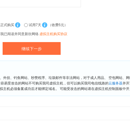
正式购买
试用7天
（收费5元）
我已阅读并同意新欣网络
虚拟主机购买协议
、外挂、钓鱼网站、秒赞程序、垃圾邮件等非法网站，对于成人用品、 空包网站、
险容易受攻击的网站不可购买我司虚拟主机，但可以购买我司电信线路的
云服务器
并开
拟主机必须备案成功后才能绑定域名。 可能受攻击的网站请在虚拟主机控制面板中开启“