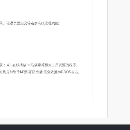
目录、错误页面定义等诸多高级管理功能;
载； 4）在线播放,木马病毒等极为占用资源的程序。
机房加装千M"黑洞"防火墙,完全效抵御DDOS攻击。