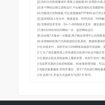
[2] 实时文件防病毒保护,黑客入侵检测,IIS 应用防火
[3] 各个网站以独立进程运行,不会被其他站点负载影响,
[4] 功能强大控制面板,可以直接修改FTP密码,自行停
[5] 提供WEB上传文件、恢复备份、RAR压缩、R
[6] 无障碍技术支持：24×7×365制技术支持，微笑面
[7] 每3分钟自动访问网站一次，监控网站运行.
[8] 自动每7天备份一次数据,用户能在管理中心自助恢复
[9] 采用独特的第六代高级虚拟主机系统、数据双重保
[10] 在线支付，实时开设,CDN网络加速器可供选
[11] 为了保证服务器上所有虚拟主机用户站点均能正
[12] 新的主机在系统架构上重新布置，有别于业内一
[13]业界完善的主机控制面板，40余项管理功能，可
[14]提供备案服务,空间开通后，请于7天内进行网站备
[15] 试用7天.开设方式选择为"试用7天"即可。