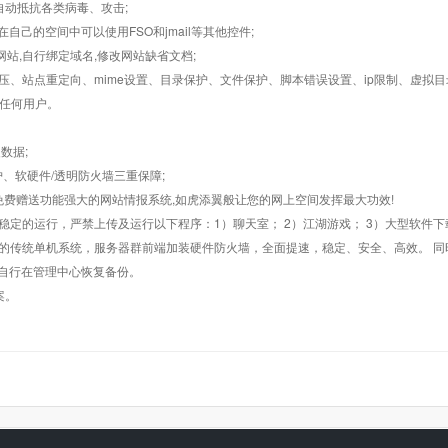
墙,自动抵抗各类病毒、攻击;
在自己的空间中可以使用FSO和jmail等其他控件;
止网站,自行绑定域名,修改网站缺省文档;
AR解压、站点重定向、mime设置、目录保护、文件保护、脚本错误设置、ip限制、虚拟
对任何用户。
数据;
护、软硬件/透明防火墙三重保障;
购，免费赠送功能强大的网站情报系统,如虎添翼般让您的网上空间发挥最大功效!
常稳定的运行，严禁上传及运行以下程序：1）聊天室； 2）江湖游戏； 3）大型软件下
般的传统单机系统，服务器群前端加装硬件防火墙，全面提速，稳定、安全、高效。 同时
以自行在管理中心恢复备份。
案。