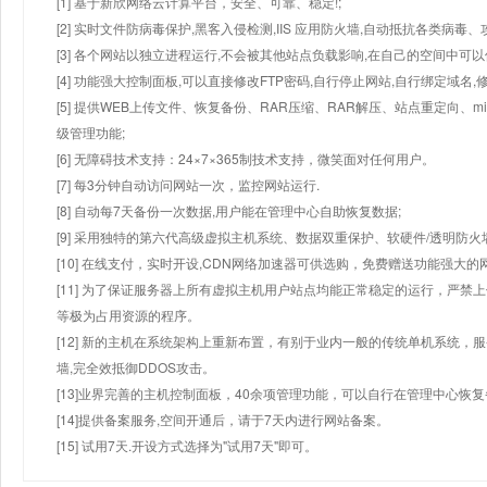
[1] 基于新欣网络云计算平台，安全、可靠、稳定!;
[2] 实时文件防病毒保护,黑客入侵检测,IIS 应用防火墙,自动抵抗各类病毒、
[3] 各个网站以独立进程运行,不会被其他站点负载影响,在自己的空间中可以使用
[4] 功能强大控制面板,可以直接修改FTP密码,自行停止网站,自行绑定域名,
[5] 提供WEB上传文件、恢复备份、RAR压缩、RAR解压、站点重定向
级管理功能;
[6] 无障碍技术支持：24×7×365制技术支持，微笑面对任何用户。
[7] 每3分钟自动访问网站一次，监控网站运行.
[8] 自动每7天备份一次数据,用户能在管理中心自助恢复数据;
[9] 采用独特的第六代高级虚拟主机系统、数据双重保护、软硬件/透明防火
[10] 在线支付，实时开设,CDN网络加速器可供选购，免费赠送功能强大
[11] 为了保证服务器上所有虚拟主机用户站点均能正常稳定的运行，严禁上
等极为占用资源的程序。
[12] 新的主机在系统架构上重新布置，有别于业内一般的传统单机系统，
墙,完全效抵御DDOS攻击。
[13]业界完善的主机控制面板，40余项管理功能，可以自行在管理中心恢
[14]提供备案服务,空间开通后，请于7天内进行网站备案。
[15] 试用7天.开设方式选择为"试用7天"即可。