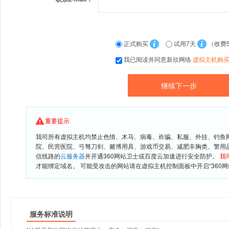
正式购买
试用7天
（收费
我已阅读并同意新欣网络
虚拟主机购
重要提示
我司所有虚拟主机均禁止色情、木马、病毒、诈骗、私服、外挂、钓鱼
院、民营医院、弓驽刀剑、赌博用具、游戏币交易、减肥丰胸类、警用
信线路的
云服务器
并开通360网站卫士或百度云加速进行安全防护。
我
才能绑定域名。 可能受攻击的网站请在虚拟主机控制面板中开启“360网
服务标准说明