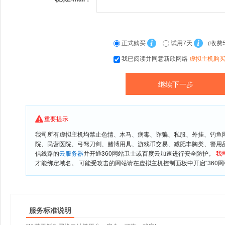
正式购买
试用7天
（收费
我已阅读并同意新欣网络
虚拟主机购
重要提示
我司所有虚拟主机均禁止色情、木马、病毒、诈骗、私服、外挂、钓鱼
院、民营医院、弓驽刀剑、赌博用具、游戏币交易、减肥丰胸类、警用
信线路的
云服务器
并开通360网站卫士或百度云加速进行安全防护。
我
才能绑定域名。 可能受攻击的网站请在虚拟主机控制面板中开启“360网
服务标准说明