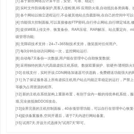
[1] 基于新欣网络云计算平台，安全、可靠、稳定!;
[2] 实时文件防病毒保护,黑客入侵检测,IIS 应用防火墙,自动抵抗各类病毒、
[3] 各个网站以独立进程运行,不会被其他站点负载影响,在自己的空间中可以使用
[4] 功能强大控制面板,可以直接修改FTP密码,自行停止网站,自行绑定域名,
[5] 提供WEB上传文件、恢复备份、RAR压缩、RAR解压、站点重定向
级管理功能;
[6] 无障碍技术支持：24×7×365制技术支持，微笑面对任何用户。
[7] 每3分钟自动访问网站一次，监控网站运行.
[8] 自动每7天备份一次数据,用户能在管理中心自助恢复数据;
[9] 采用独特的第六代高级虚拟主机系统、数据双重保护、软硬件/透明防火
[10] 在线支付，实时开设,CDN网络加速器可供选购，免费赠送功能强大
[11] 为了保证服务器上所有虚拟主机用户站点均能正常稳定的运行，严禁上
等极为占用资源的程序。
[12] 新的主机在系统架构上重新布置，有别于业内一般的传统单机系统，
墙,完全效抵御DDOS攻击。
[13]业界完善的主机控制面板，40余项管理功能，可以自行在管理中心恢
[14]提供备案服务,空间开通后，请于7天内进行网站备案。
[15] 试用7天.开设方式选择为"试用7天"即可。