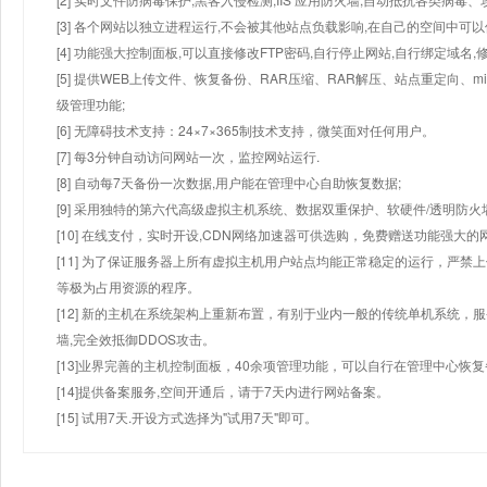
[3] 各个网站以独立进程运行,不会被其他站点负载影响,在自己的空间中可以使用
[4] 功能强大控制面板,可以直接修改FTP密码,自行停止网站,自行绑定域名,
[5] 提供WEB上传文件、恢复备份、RAR压缩、RAR解压、站点重定向
级管理功能;
[6] 无障碍技术支持：24×7×365制技术支持，微笑面对任何用户。
[7] 每3分钟自动访问网站一次，监控网站运行.
[8] 自动每7天备份一次数据,用户能在管理中心自助恢复数据;
[9] 采用独特的第六代高级虚拟主机系统、数据双重保护、软硬件/透明防火
[10] 在线支付，实时开设,CDN网络加速器可供选购，免费赠送功能强大
[11] 为了保证服务器上所有虚拟主机用户站点均能正常稳定的运行，严禁上
等极为占用资源的程序。
[12] 新的主机在系统架构上重新布置，有别于业内一般的传统单机系统，
墙,完全效抵御DDOS攻击。
[13]业界完善的主机控制面板，40余项管理功能，可以自行在管理中心恢
[14]提供备案服务,空间开通后，请于7天内进行网站备案。
[15] 试用7天.开设方式选择为"试用7天"即可。