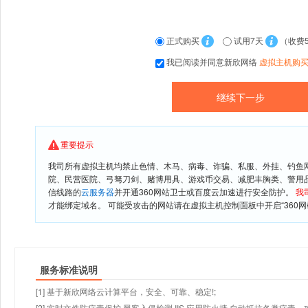
正式购买
试用7天
（收费
我已阅读并同意新欣网络
虚拟主机购
重要提示
我司所有虚拟主机均禁止色情、木马、病毒、诈骗、私服、外挂、钓鱼
院、民营医院、弓驽刀剑、赌博用具、游戏币交易、减肥丰胸类、警用
信线路的
云服务器
并开通360网站卫士或百度云加速进行安全防护。
我
才能绑定域名。 可能受攻击的网站请在虚拟主机控制面板中开启“360网
服务标准说明
[1] 基于新欣网络云计算平台，安全、可靠、稳定!;
[2] 实时文件防病毒保护,黑客入侵检测,IIS 应用防火墙,自动抵抗各类病毒、