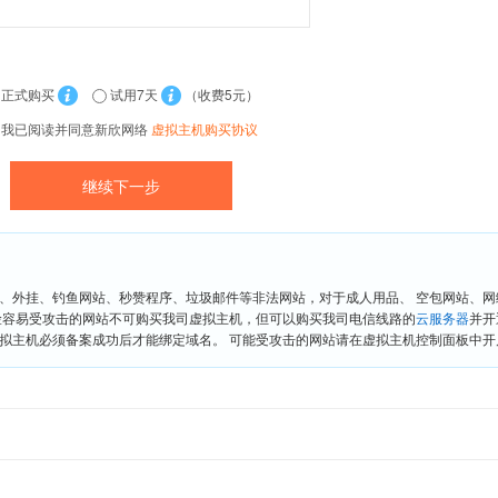
正式购买
试用7天
（收费5元）
我已阅读并同意新欣网络
虚拟主机购买协议
、外挂、钓鱼网站、秒赞程序、垃圾邮件等非法网站，对于成人用品、 空包网站、
险容易受攻击的网站不可购买我司虚拟主机，但可以购买我司电信线路的
云服务器
并开
拟主机必须备案成功后才能绑定域名。 可能受攻击的网站请在虚拟主机控制面板中开启“