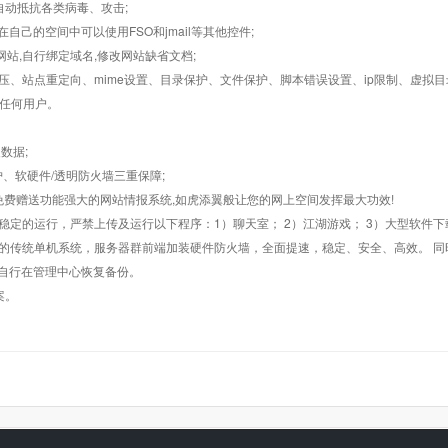
墙,自动抵抗各类病毒、攻击;
在自己的空间中可以使用FSO和jmail等其他控件;
止网站,自行绑定域名,修改网站缺省文档;
AR解压、站点重定向、mime设置、目录保护、文件保护、脚本错误设置、ip限制、虚拟
对任何用户。
数据;
护、软硬件/透明防火墙三重保障;
购，免费赠送功能强大的网站情报系统,如虎添翼般让您的网上空间发挥最大功效!
常稳定的运行，严禁上传及运行以下程序：1）聊天室； 2）江湖游戏； 3）大型软件下
般的传统单机系统，服务器群前端加装硬件防火墙，全面提速，稳定、安全、高效。 同时
以自行在管理中心恢复备份。
案。