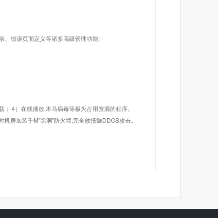
目录、错误页面定义等诸多高级管理功能;
载； 4）在线播放,木马病毒等极为占用资源的程序。
机房加装千M"黑洞"防火墙,完全效抵御DDOS攻击。