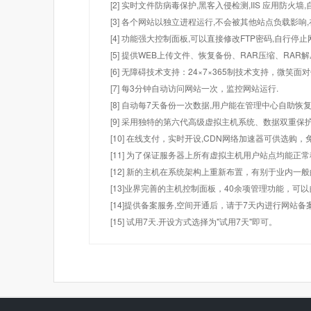
[2] 实时文件防病毒保护,黑客入侵检测,IIS 应用防火
[3] 各个网站以独立进程运行,不会被其他站点负载影响,
[4] 功能强大控制面板,可以直接修改FTP密码,自行停
[5] 提供WEB上传文件、恢复备份、RAR压缩、R
[6] 无障碍技术支持：24×7×365制技术支持，微笑面
[7] 每3分钟自动访问网站一次，监控网站运行.
[8] 自动每7天备份一次数据,用户能在管理中心自助恢复
[9] 采用独特的第六代高级虚拟主机系统、数据双重保
[10] 在线支付，实时开设,CDN网络加速器可供选
[11] 为了保证服务器上所有虚拟主机用户站点均能正
[12] 新的主机在系统架构上重新布置，有别于业内一
[13]业界完善的主机控制面板，40余项管理功能，可
[14]提供备案服务,空间开通后，请于7天内进行网站备
[15] 试用7天.开设方式选择为"试用7天"即可。